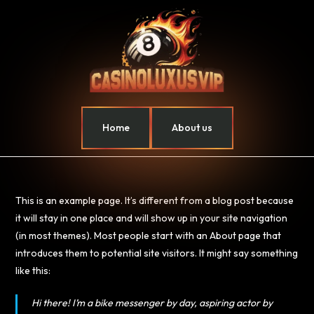
Home
About us
This is an example page. It’s different from a blog post because
it will stay in one place and will show up in your site navigation
(in most themes). Most people start with an About page that
introduces them to potential site visitors. It might say something
like this:
Hi there! I’m a bike messenger by day, aspiring actor by