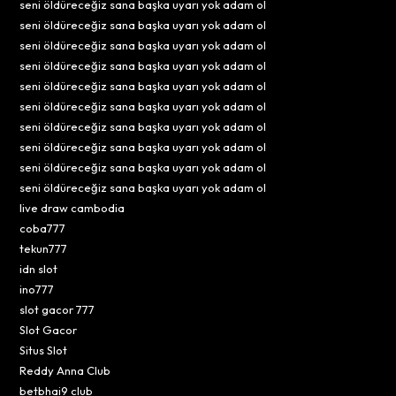
seni öldüreceğiz sana başka uyarı yok adam ol
seni öldüreceğiz sana başka uyarı yok adam ol
seni öldüreceğiz sana başka uyarı yok adam ol
seni öldüreceğiz sana başka uyarı yok adam ol
seni öldüreceğiz sana başka uyarı yok adam ol
seni öldüreceğiz sana başka uyarı yok adam ol
seni öldüreceğiz sana başka uyarı yok adam ol
seni öldüreceğiz sana başka uyarı yok adam ol
seni öldüreceğiz sana başka uyarı yok adam ol
seni öldüreceğiz sana başka uyarı yok adam ol
live draw cambodia
coba777
tekun777
idn slot
ino777
slot gacor 777
Slot Gacor
Situs Slot
Reddy Anna Club
betbhai9 club