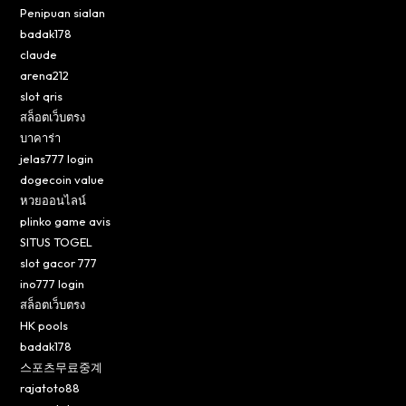
Penipuan sialan
badak178
claude
arena212
slot qris
สล็อตเว็บตรง
บาคาร่า
jelas777 login
dogecoin value
หวยออนไลน์
plinko game avis
SITUS TOGEL
slot gacor 777
ino777 login
สล็อตเว็บตรง
HK pools
badak178
스포츠무료중계
rajatoto88